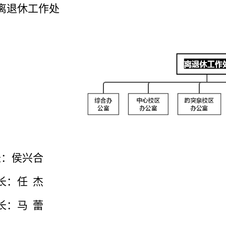
离退休工作处
长：侯兴合
长：任 杰
长：马 蕾