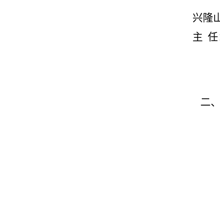
兴隆
主 任
二