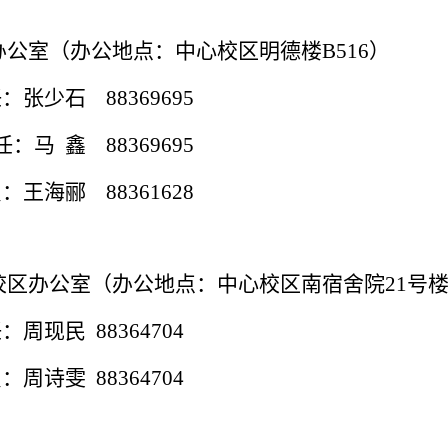
公室（办公地点：中心校区明德楼B516）
任：张少石
88369695
任：
马 鑫 88369695
：王海郦 88361628
校区办公室（办公地点：中心校区南宿舍院21号
：周现民 88364704
员：周诗雯
88364704