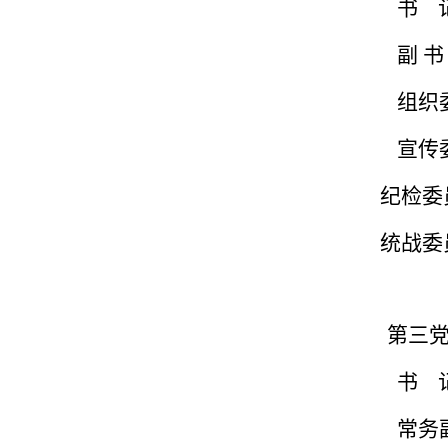
书 
副 书
组织
宣传
纪检委
统战委
第三
书 
常务