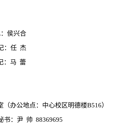
记：侯兴合
记：任 杰
记：马 蕾
室（办公地点：中心校区明德楼B516）
秘书：尹 帅
88369695